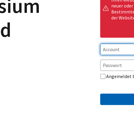
sium
neuer oder
Bestimmte 
der Websit
nd
Angemeldet 