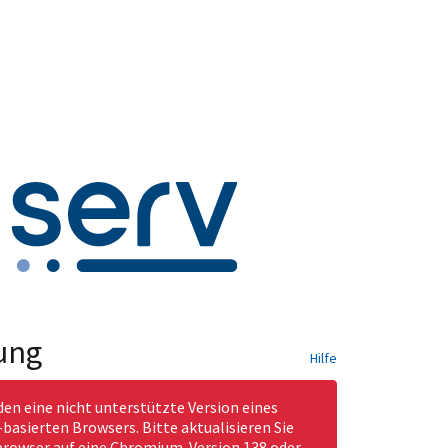
ung
Hilfe
den eine nicht unterstützte Version eines
asierten Browsers. Bitte aktualisieren Sie
rowser auf eine Chromium-Version 138 oder